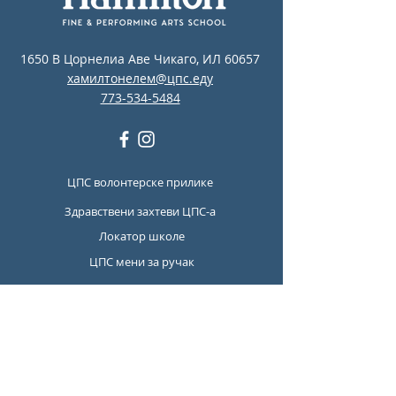
1650 В Цорнелиа Аве Чикаго, ИЛ 60657
хамилтонелем@цпс.еду
773-534-5484
ЦПС волонтерске прилике
Здравствени захтеви ЦПС-а
Локатор школе
ЦПС мени за ручак
Ресурси ЦПС за ментално
здравље и превенцију
самоубистава
Report Student Absence
Translation Disclaimer