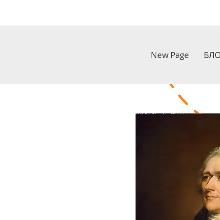
New Page
БЛО