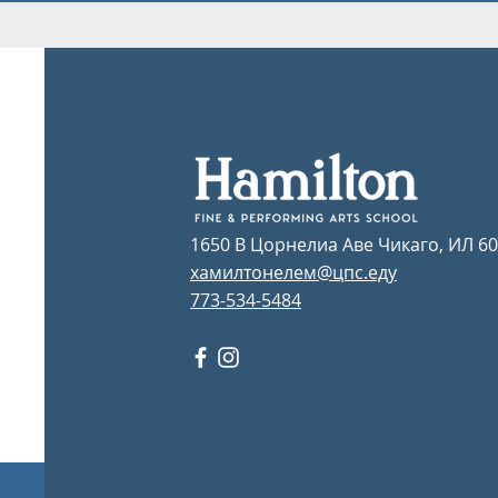
1650 В Цорнелиа Аве Чикаго, ИЛ 6
хамилтонелем@цпс.еду
773-534-5484