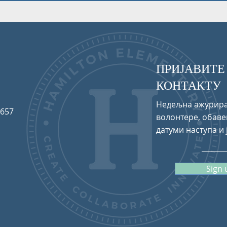
ПРИЈАВИТЕ
КОНТАКТУ
Недељна ажурира
0657
волонтере, обаве
датуми наступа и 
Sign 