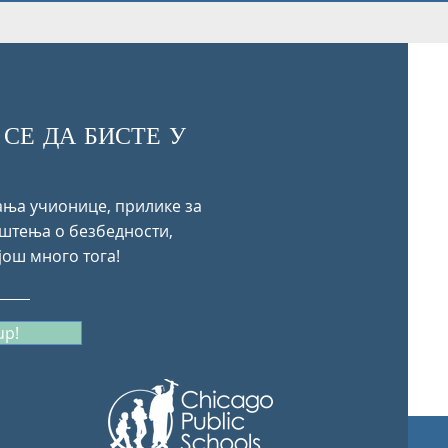
 СЕ ДА БИСТЕ У
ња учионице, прилике за
штења о безбедности,
још много тога!
up!