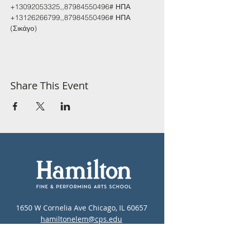
+13092053325,,87984550496# ΗΠΑ 
+13126266799,,87984550496# ΗΠΑ 
(Σικάγο)
Share This Event
1650 W Cornelia Ave Chicago, IL 60657
hamiltonelem@cps.edu