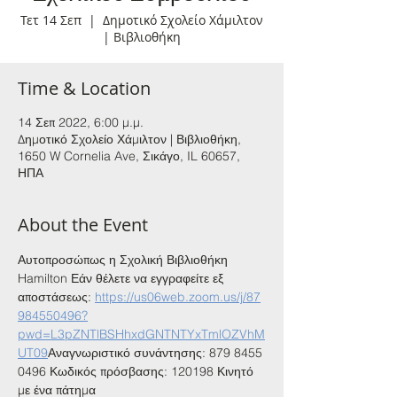
Τετ 14 Σεπ
  |  
Δημοτικό Σχολείο Χάμιλτον
| Βιβλιοθήκη
Time & Location
14 Σεπ 2022, 6:00 μ.μ.
Δημοτικό Σχολείο Χάμιλτον | Βιβλιοθήκη,
1650 W Cornelia Ave, Σικάγο, IL 60657,
ΗΠΑ
About the Event
Αυτοπροσώπως η Σχολική Βιβλιοθήκη 
Hamilton Εάν θέλετε να εγγραφείτε εξ 
αποστάσεως: 
https://us06web.zoom.us/j/87
984550496?
pwd=L3pZNTlBSHhxdGNTNTYxTmlOZVhM
UT09
Αναγνωριστικό συνάντησης: 879 8455 
0496 Κωδικός πρόσβασης: 120198 Κινητό 
με ένα πάτημα 