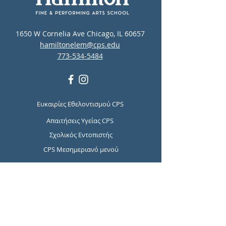
1650 W Cornelia Ave Chicago, IL 60657
hamiltonelem@cps.edu
773-534-5484
Ευκαιρίες Εθελοντισμού CPS
Απαιτήσεις Υγείας CPS
Σχολικός Εντοπιστής
CPS Μεσημεριανό μενού
CPS Ψυχική Υγεία και Πόροι
Πρόληψης Αυτοκτονιών
Report Student Absence
Translation Disclaimer