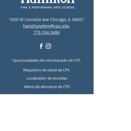
1650 W Cornelia Ave Chicago, IL 60657
hamiltonelem@cps.edu
773-534-5484
Oportunidades de voluntariado de CPS
Requisitos de salud de CPS
Localizador de escuelas
Menú de almuerzo de CPS
Recursos de salud mental y
prevención del suicidio de CPS
Report Student Absence
Translation Disclaimer