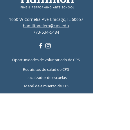
1650 W Cornelia Ave Chicago, IL 60657
hamiltonelem@cps.edu
773-534-5484
Oportunidades de voluntariado de CPS
Requisitos de salud de CPS
Localizador de escuelas
Menú de almuerzo de CPS
Recursos de salud mental y
prevención del suicidio de CPS
Report Student Absence
Translation Disclaimer