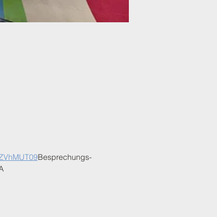
OZVhMUT09
Besprechungs-
A 