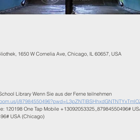
liothek, 1650 W Cornelia Ave, Chicago, IL 60657, USA
 School Library Wenn Sie aus der Ferne teilnehmen 
b.zoom.us/j/87984550496?pwd=L3pZNTlBSHhxdGNTNTYxTml
de: 120198 One Tap Mobile +13092053325,,87984550496# US
96# USA (Chicago)