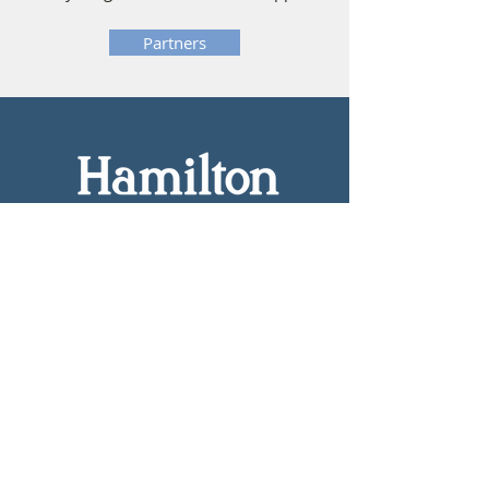
Partners
1650 W Cornelia Avenue Chicago, IL
60657
hamiltonelem@cps.edu
773-534-5484
Möglichkeiten für CPS-Freiwillige
CPS-Gesundheitsanforderungen