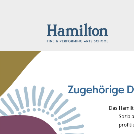
Zugehörige D
Das Hamilt
Sozial
profit