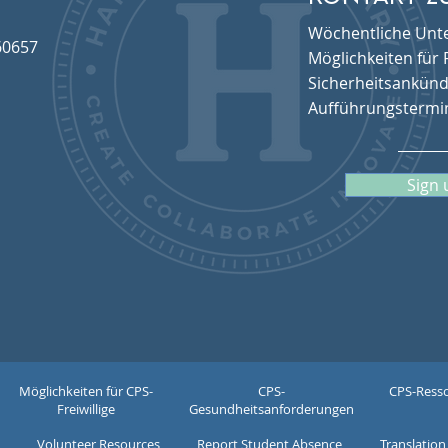
Wöchentliche Unte
60657
Möglichkeiten für F
Sicherheitsankünd
Aufführungstermi
Sign 
© 2023 von Hamilton Elementary CPS
Möglichkeiten für CPS-
CPS-
CPS-Resso
Freiwillige
Gesundheitsanforderungen
Volunteer Resources
Report Student Absence
Translation