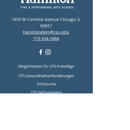
1650 W Cornelia Avenue Chicago, IL
60657
hamiltonelem@cps.edu
773-534-5484
Möglichkeiten für CPS-Freiwillige
CPS-Gesundheitsanforderungen
Schulsuche
CPS-Mittagsmenü
CPS-Ressourcen für psychische
Gesundheit und Suizidprävention
Report Student Absence
Translation Disclaimer