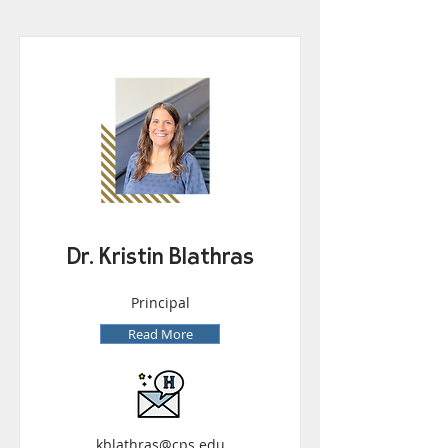
Dr. Kristin Blathras
Principal
Read More
kblathras@cps.edu