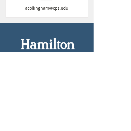
acollingham@cps.edu
1650 W Cornelia Ave શિકાગો, IL 60657
hamiltonelem@cps.edu
773-534-5484
CPS સ્વયંસેવક તકો
CPS આરોગ્ય જરૂરિયાતો
શાળા લોકેટર