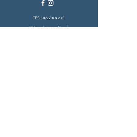
CPS સ્વયંસેવક તકો
CPS આરોગ્ય જરૂરિયાતો
શાળા લોકેટર
CPS લંચ મેનુ
CPS માનસિક સ્વાસ્થ્ય અને
આત્મહત્યા નિવારણ સંસાધનો
Report Student Absence
Translation Disclaimer
Teacher Resources
Volunteer Resources
© 2023 હેમિલ્ટન એલિમેન્ટરી CPS દ્વારા