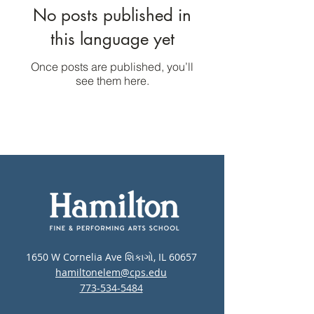
No posts published in
this language yet
Once posts are published, you’ll
see them here.
1650 W Cornelia Ave શિકાગો, IL 60657
hamiltonelem@cps.edu
773-534-5484