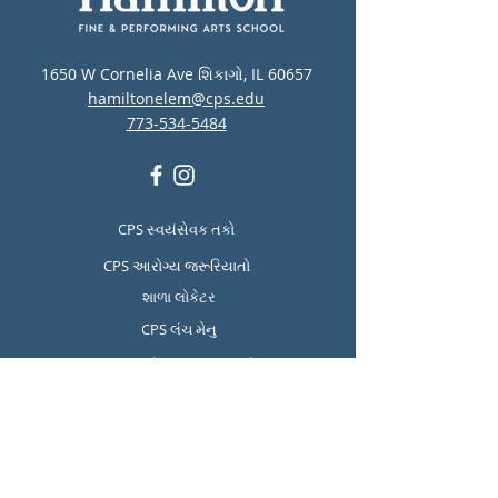
1650 W Cornelia Ave શિકાગો, IL 60657
hamiltonelem@cps.edu
773-534-5484
CPS સ્વયંસેવક તકો
CPS આરોગ્ય જરૂરિયાતો
શાળા લોકેટર
CPS લંચ મેનુ
CPS માનસિક સ્વાસ્થ્ય અને
આત્મહત્યા નિવારણ સંસાધનો
Report Student Absence
Translation Disclaimer