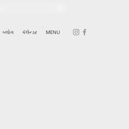
બ્લોગ
કૅલેન્ડર
MENU