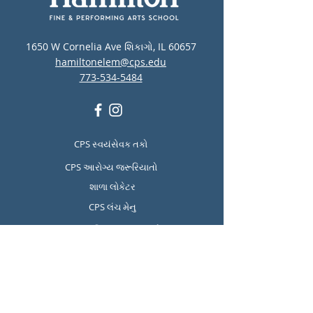
1650 W Cornelia Ave શિકાગો, IL 60657
hamiltonelem@cps.edu
773-534-5484
CPS સ્વયંસેવક તકો
CPS આરોગ્ય જરૂરિયાતો
શાળા લોકેટર
CPS લંચ મેનુ
CPS માનસિક સ્વાસ્થ્ય અને
આત્મહત્યા નિવારણ સંસાધનો
Report Student Absence
Translation Disclaimer