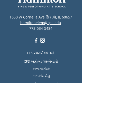
1650 W Cornelia Ave શિકાગો, IL 60657
hamiltonelem@cps.edu
773-534-5484
CPS સ્વયંસેવક તકો
CPS આરોગ્ય જરૂરિયાતો
શાળા લોકેટર
CPS લંચ મેનુ
CPS માનસિક સ્વાસ્થ્ય અને
આત્મહત્યા નિવારણ સંસાધનો
Report Student Absence
Translation Disclaimer