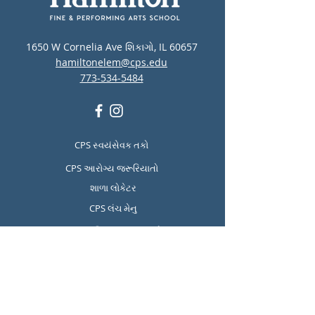
1650 W Cornelia Ave શિકાગો, IL 60657
hamiltonelem@cps.edu
773-534-5484
CPS સ્વયંસેવક તકો
CPS આરોગ્ય જરૂરિયાતો
શાળા લોકેટર
CPS લંચ મેનુ
CPS માનસિક સ્વાસ્થ્ય અને
આત્મહત્યા નિવારણ સંસાધનો
Report Student Absence
Translation Disclaimer