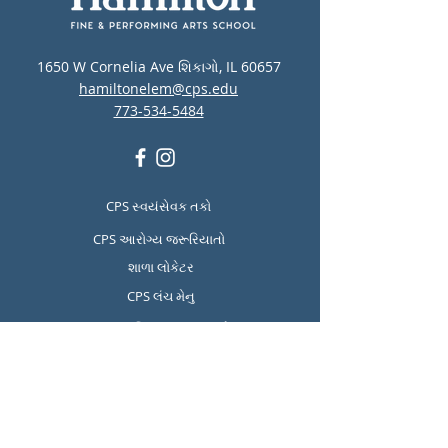
1650 W Cornelia Ave શિકાગો, IL 60657
hamiltonelem@cps.edu
773-534-5484
CPS સ્વયંસેવક તકો
CPS આરોગ્ય જરૂરિયાતો
શાળા લોકેટર
CPS લંચ મેનુ
CPS માનસિક સ્વાસ્થ્ય અને
આત્મહત્યા નિવારણ સંસાધનો
Report Student Absence
Translation Disclaimer