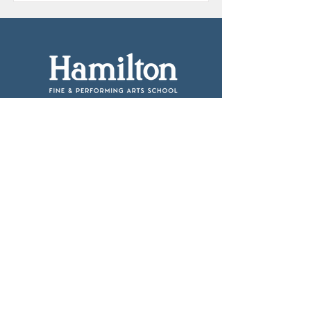
1650 W Cornelia Ave શિકાગો, IL 60657
hamiltonelem@cps.edu
773-534-5484
CPS સ્વયંસેવક તકો
CPS આરોગ્ય જરૂરિયાતો
શાળા લોકેટર
CPS લંચ મેનુ
CPS માનસિક સ્વાસ્થ્ય અને