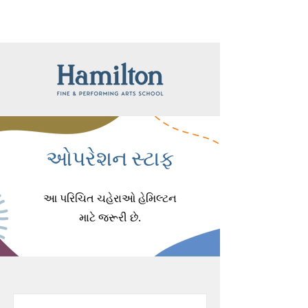
ઓપરેશન સ્ટાફ
આ પરિચિત ચહેરાઓ હેમિલ્ટન
માટે જરૂરી છે.